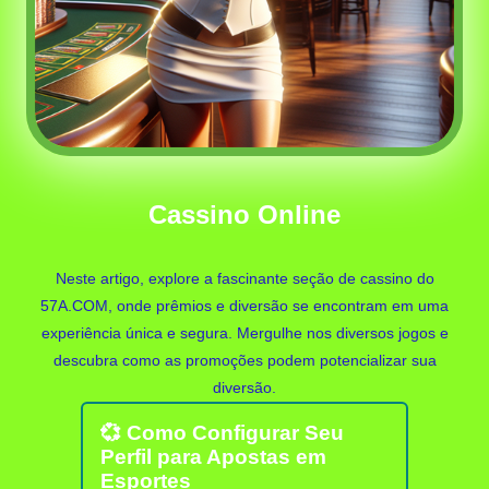
Cassino Online
Neste artigo, explore a fascinante seção de cassino do
57A.COM, onde prêmios e diversão se encontram em uma
experiência única e segura. Mergulhe nos diversos jogos e
descubra como as promoções podem potencializar sua
diversão.
💞 Como Configurar Seu
Perfil para Apostas em
Esportes