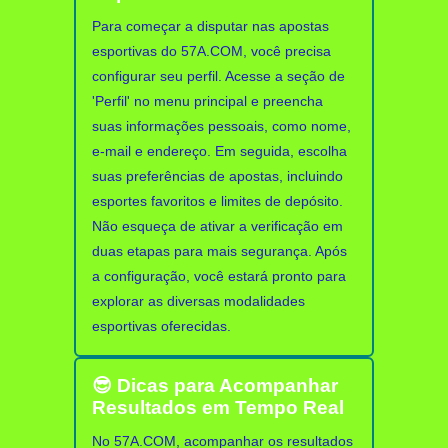
Para começar a disputar nas apostas
esportivas do 57A.COM, você precisa
configurar seu perfil. Acesse a seção de
'Perfil' no menu principal e preencha
suas informações pessoais, como nome,
e-mail e endereço. Em seguida, escolha
suas preferências de apostas, incluindo
esportes favoritos e limites de depósito.
Não esqueça de ativar a verificação em
duas etapas para mais segurança. Após
a configuração, você estará pronto para
explorar as diversas modalidades
esportivas oferecidas.
😎 Dicas para Acompanhar
Resultados em Tempo Real
No 57A.COM, acompanhar os resultados